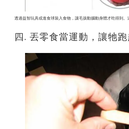
透過益智玩具或進食球裝入食物，讓毛孩動腦動身體才吃得到。
四. 丟零食當運動，讓牠