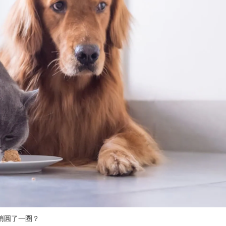
悄圓了一圈？