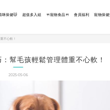
貓咪保健🐱
超值多入組
🍴寵物食品🍴
會員福利
寵物保健
體重不心軟！
巧：幫毛孩輕鬆管理體重不心軟！
2025-05-06