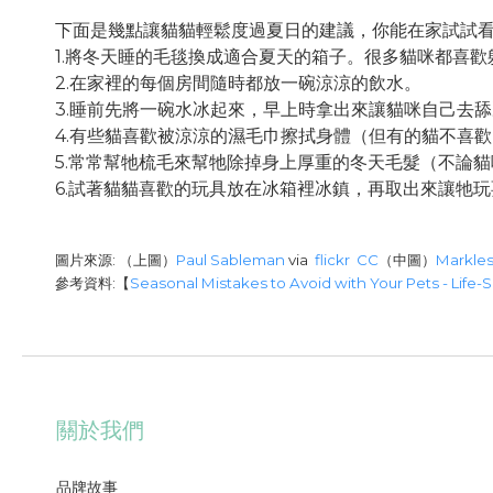
下面是幾點讓貓貓輕鬆度過夏日的建議，你能在家試試
1.將冬天睡的毛毯換成適合夏天的箱子。很多貓咪都喜
2.在家裡的每個房間隨時都放一碗涼涼的飲水。
3.睡前先將一碗水冰起來，早上時拿出來讓貓咪自己去
4.有些貓喜歡被涼涼的濕毛巾擦拭身體（但有的貓不喜
5.常常幫牠梳毛來幫牠除掉身上厚重的冬天毛髮（不論
6.試著貓貓喜歡的玩具放在冰箱裡冰鎮，再取出來讓牠玩
圖片來源: （上圖）
Paul Sableman
via
flickr
CC
（中圖）
Markle
參考資料:【
Seasonal Mistakes to Avoid with Your Pets - Life-S
關於我們
品牌故事