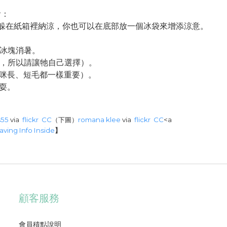
看：
歡躲在紙箱裡納涼，你也可以在底部放一個冰袋來增添涼意。
舔冰塊消暑。
歡，所以請讓牠自己選擇）。
貓咪長、短毛都一樣重要）。
耍。
s55
via
flickr
CC
（下圖）
romana klee
via
flickr
CC
<a
aving Info Inside
】
顧客服務
會員積點說明