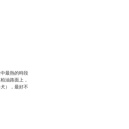
天中最熱的時段
在柏油路面上，
牛犬），最好不