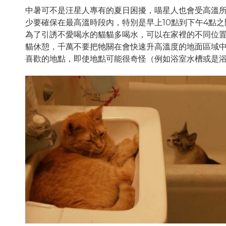
中暑可不是汪星人專有的夏日困擾，喵星人也會受高溫
少要確保在最高溫時段內，特別是早上10點到下午4點
為了引誘不愛喝水的貓貓多喝水，可以在家裡的不同位
貓休憩，千萬不要把牠關在會快速升高溫度的地面區域
喜歡的地點，即使地點可能很奇怪（例如浴室水槽或是