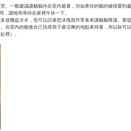
所苦。一般建議讓貓貓待在室內避暑，但如果你的貓的確很愛到
之間，讓牠乖乖待在家裡午休一下。
置多放幾盆冷水，也可以試著把冰塊當作零食來讓貓貓降溫。要
中。在室內的貓會自己找尋房子最涼爽的地點來待著，所以妳可
浴缸裡）。