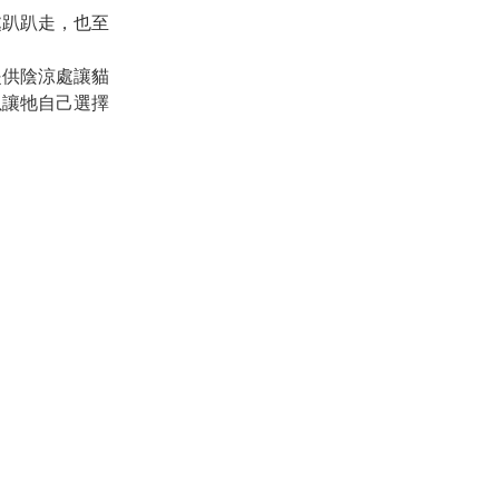
處趴趴走，也至
提供陰涼處讓貓
以讓牠自己選擇