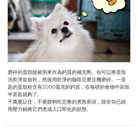
磨碎的蛋殼能被用來作為鈣質的補充劑。你可以將蛋殼
洗乾淨並放乾，然後用乾淨的咖啡豆磨豆機磨碎。一茶
匙的蛋殼粉含有2000毫克的鈣質，在每磅的食物中添加
半茶匙就夠了。
千萬要記住，不要餵狗吃完整的煮熟骨頭，除非你已經
用壓力鍋將它們煮成入口即化的狀態。