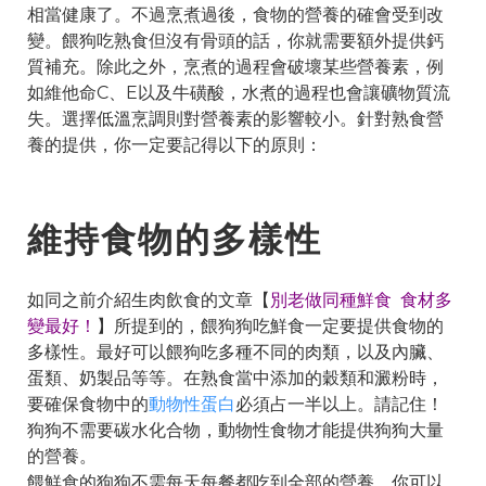
相當健康了。不過烹煮過後，食物的營養的確會受到改
變。餵狗吃熟食但沒有骨頭的話，你就需要額外提供鈣
質補充。除此之外，烹煮的過程會破壞某些營養素，例
如維他命C、E以及牛磺酸，水煮的過程也會讓礦物質流
失。選擇低溫烹調則對營養素的影響較小。針對熟食營
養的提供，你一定要記得以下的原則：
維持食物的多樣性
如同之前介紹生肉飲食的文章【
別老做同種鮮食 食材多
變最好！
】所提到的，餵狗狗吃鮮食一定要提供食物的
多樣性。最好可以餵狗吃多種不同的肉類，以及內臟、
蛋類、奶製品等等。在熟食當中添加的穀類和澱粉時，
要確保食物中的
動物性蛋白
必須占一半以上。請記住！
狗狗不需要碳水化合物，動物性食物才能提供狗狗大量
的營養。
餵鮮食的狗狗不需每天每餐都吃到全部的營養，你可以