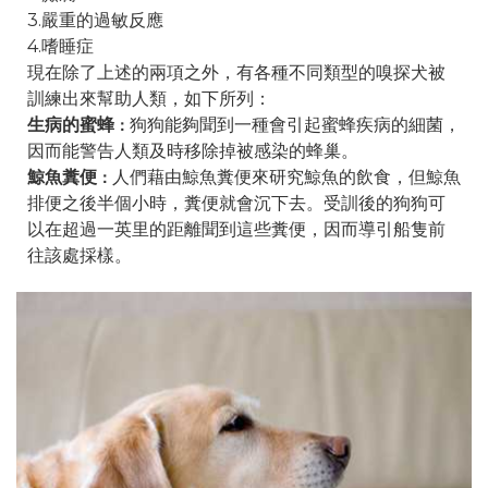
3.嚴重的過敏反應
4.嗜睡症
現在除了上述的兩項之外，有各種不同類型的嗅探犬被
訓練出來幫助人類，如下所列：
生病的蜜蜂
狗狗能夠聞到一種會引起蜜蜂疾病的細菌，
：
因而能警告人類及時移除掉被感染的蜂巢。
鯨魚糞便
人們藉由鯨魚糞便來研究鯨魚的飲食，但鯨魚
：
排便之後半個小時，糞便就會沉下去。受訓後的狗狗可
以在超過一英里的距離聞到這些糞便，因而導引船隻前
往該處採樣。