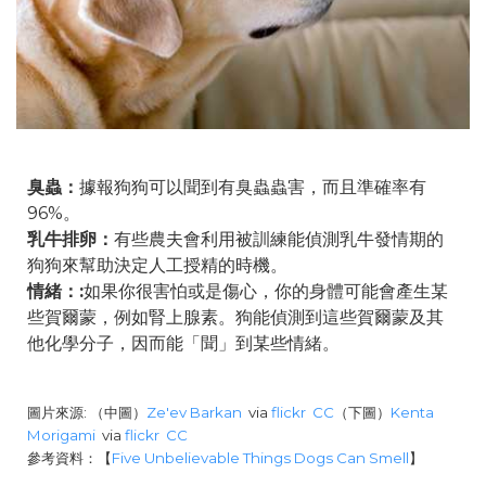
臭蟲：
據報狗狗可以聞到有臭蟲蟲害，而且準確率有
96%。
乳牛排卵：
有些農夫會利用被訓練能偵測乳牛發情期的
狗狗來幫助決定人工授精的時機。
情緒：:
如果你很害怕或是傷心，你的身體可能會產生某
些賀爾蒙，例如腎上腺素。狗能偵測到這些賀爾蒙及其
他化學分子，因而能「聞」到某些情緒。
圖片來源: （中圖）
Ze'ev Barkan
via
flickr
CC
（下圖）
Kenta
Morigami
via
flickr
CC
參考資料：【
Five Unbelievable Things Dogs Can Smell
】