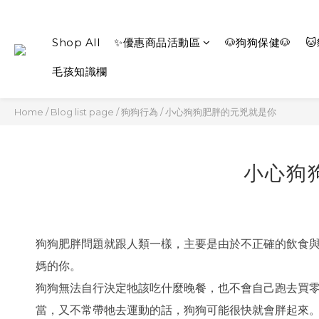
Shop All
✨優惠商品活動區
🐶狗狗保健🐶

毛孩知識欄
Home
/
Blog list page
/
狗狗行為
/
小心狗狗肥胖的元兇就是你
小心狗
狗狗肥胖問題就跟人類一樣，主要是由於不正確的飲食
媽的你。
狗狗無法自行決定牠該吃什麼晚餐，也不會自己跑去買
當，又不常帶牠去運動的話，狗狗可能很快就會胖起來