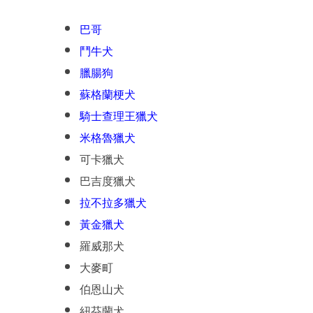
巴哥
鬥牛犬
臘腸狗
蘇格蘭梗犬
騎士查理王獵犬
米格魯獵犬
可卡獵犬
巴吉度獵犬
拉不拉多獵犬
黃金獵犬
羅威那犬
大麥町
伯恩山犬
紐芬蘭犬