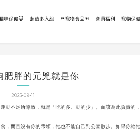
貓咪保健🐱
超值多入組
🍴寵物食品🍴
會員福利
寵物保
狗肥胖的元兇就是你
2025-09-11
與運動不足所導致，就是「吃的多、動的少」。而該為此負責的
零食，而且沒有你的帶領，牠也不能自己到公園散步。如果你給
。