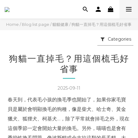
Home
/
Blog list page
/
貓貓健康
/
狗貓一直掉毛？用這個梳毛好省事
Categories
狗貓一直掉毛？用這個梳毛好
省事
2025-09-11
春天到，代表毛小孩的換毛季也開始了，如果你家毛寶
貝是屬於會明顯換毛的狗種，像是柴犬、哈士奇、黃金
獵犬、狐狸犬、柯基犬…，除了平常就會掉毛之外，現在
這個季節一定會開始大量的換毛。另外，喵喵也是會有
季節性換毛問題，像波斯貓或金吉拉這類的長毛貓，大