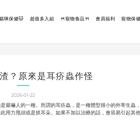
貓咪保健🐱
超值多入組
🍴寵物食品🍴
會員福利
寵物保
渣？原來是耳疥蟲作怪
2026-01-22
怕是最嚇人的一種。所謂的耳疥蟲，是一種體型很小的外寄生蟲
因此用力甩頭或是抓耳朵。如果不加以治療的話，會容易引起其