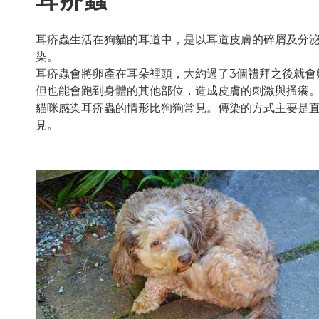
耳疥蟲生活在狗貓的耳道中，是以耳道皮膚的碎屑及分
染。
耳疥蟲會將卵產在耳朵裡頭，大約過了3個禮拜之後就會
但也能會跑到身體的其他部位，造成皮膚的刺激與搔癢
貓咪感染耳疥蟲的情形比狗狗常見。傳染的方式主要是
見。