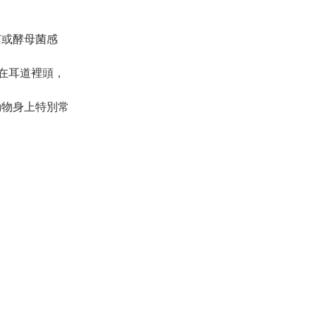
菌或酵母菌感
在耳道裡頭，
動物身上特別常