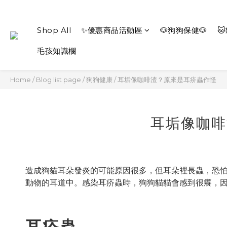
Shop All
✨優惠商品活動區
🐶狗狗保健🐶

毛孩知識欄
Home
/
Blog list page
/
狗狗健康
/
耳垢像咖啡渣？原來是耳疥蟲作怪
耳垢像咖啡
造成狗貓耳朵發炎的可能原因很多，但耳朵裡長蟲，恐
動物的耳道中。感染耳疥蟲時，狗狗貓貓會感到很癢，
耳疥蟲