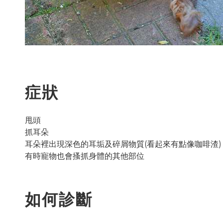
症狀
甩頭
抓耳朵
耳朵裡出現深色的耳垢及碎屑物質(看起來有點像咖啡渣)
有時寵物也會搔抓身體的其他部位
如何診斷