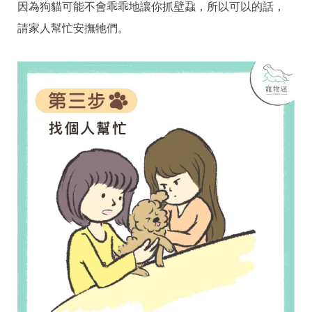
因為狗貓可能不會乖乖地讓你抓壁蝨，所以可以的話，
請家人幫忙安撫牠們。