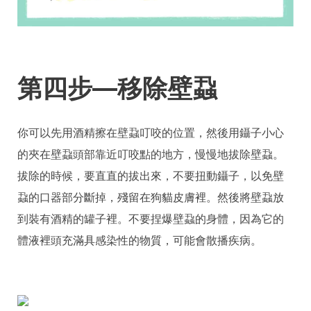
第四步—移除壁蝨
你可以先用酒精擦在壁蝨叮咬的位置，然後用鑷子小心
的夾在壁蝨頭部靠近叮咬點的地方，慢慢地拔除壁蝨。
拔除的時候，要直直的拔出來，不要扭動鑷子，以免壁
蝨的口器部分斷掉，殘留在狗貓皮膚裡。然後將壁蝨放
到裝有酒精的罐子裡。不要捏爆壁蝨的身體，因為它的
體液裡頭充滿具感染性的物質，可能會散播疾病。