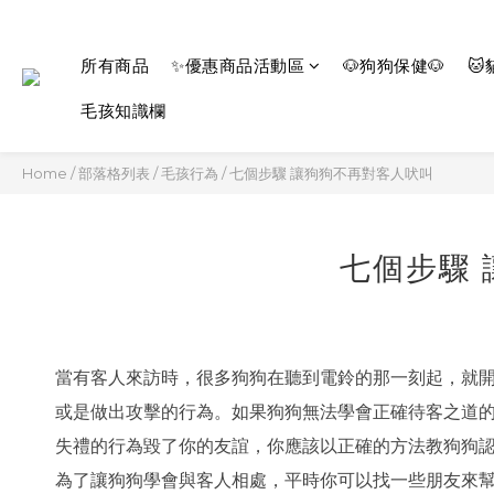
所有商品
✨優惠商品活動區
🐶狗狗保健🐶
🐱
毛孩知識欄
Home
/
部落格列表
/
毛孩行為
/
七個步驟 讓狗狗不再對客人吠叫
七個步驟
當有客人來訪時，很多狗狗在聽到電鈴的那一刻起，就
或是做出攻擊的行為。如果狗狗無法學會正確待客之道
失禮的行為毀了你的友誼，你應該以正確的方法教狗狗
為了讓狗狗學會與客人相處，平時你可以找一些朋友來