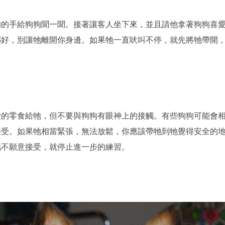
的的手給狗狗聞一聞。接著讓客人坐下來，並且請他拿著狗狗喜
綁好，別讓牠離開你身邊。如果牠一直吠叫不停，就先將牠帶開
愛的零食給牠，但不要與狗狗有眼神上的接觸。有些狗狗可能會
接受。如果牠相當緊張，無法放鬆，你應該帶牠到牠覺得安全的
牠不願意接受，就停止進一步的練習。