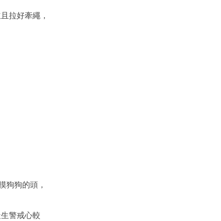
並且拉好牽繩，
摸狗狗的頭，
天生警戒心較