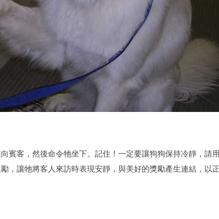
撲向賓客，然後命令牠坐下。記住！一定要讓狗狗保持冷靜，請
獎勵，讓牠將客人來訪時表現安靜，與美好的獎勵產生連結，以