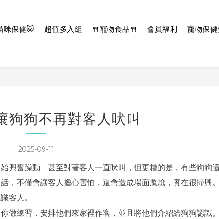
貓咪保健🐱
超值多入組
🍴寵物食品🍴
會員福利
寵物保健
 讓狗狗不再對客人吠叫
2025-09-11
開始興奮躁動，甚至對著客人一直吠叫，但更糟的是，有些狗狗
的話，不僅會讓客人擔心害怕，還會造成場面尷尬，實在很掃興
認識客人。
幫你做練習，安排他們來家裡作客，並且將他們介紹給狗狗認識