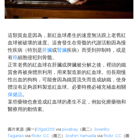
這類貧血是因為，新紅血球產生的速度無法跟上老舊紅
血球被破壞的速度。這會發生在骨髓的代謝活動因為慢
性疾病（特別是
肝臟
或
腎臟
疾病）而受到抑制時，或是
有
癌
細胞侵犯到骨髓。
正常老舊的紅血球在肝臟或脾臟被分解之後，裡頭的鐵
質會再被身體所利用，用來製造新的紅血球。但長期慢
性出血的狗狗，可能會因為鐵質流失而造成缺鐵，使身
體沒有足夠原料製造紅血球。必要時務必補充補血相關
保健品
。
某些藥物也會造成紅血球的產生不足，例如化療藥物和
醫療用的動情素。
圖片來源: (圖一)
Olga1205
via
pixabay
（圖二）
Joselito
Tagarao
via
flickr
CC
（圖三）
Joshin Yamada
via
flickr
CC
（圖