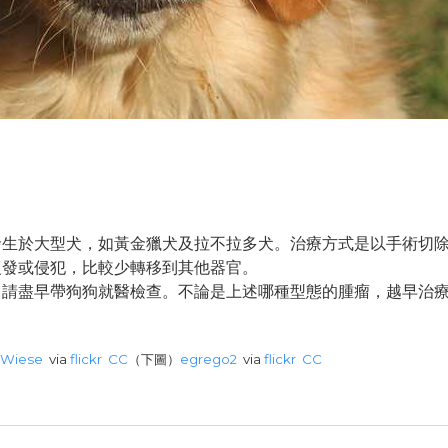
發生於大型犬，如黃金獵犬及拉不拉多犬。治療方式是以手術切
復發或侵犯，比較少轉移到其他器官。
，請盡早帶狗狗就醫檢查。不論是上述哪種型態的腫瘤，越早治
 Wiese
via
flickr
CC
（下圖）
egrego2
via
flickr
CC