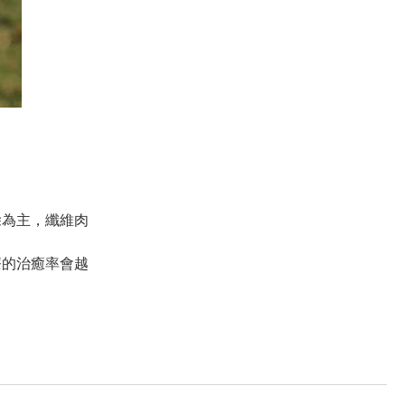
除為主，纖維肉
療的治癒率會越