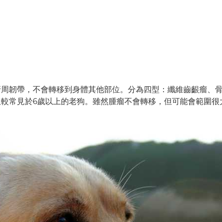
牙周韌帶，不會轉移到身體其他部位。分為四型：纖維齒齦瘤、
較常見於6歲以上的老狗。雖然腫瘤不會轉移，但可能會範圍很
。