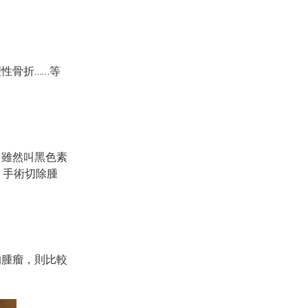
性骨折……等
。雖然叫黑色素
。手術切除腫
的腫瘤，則比較