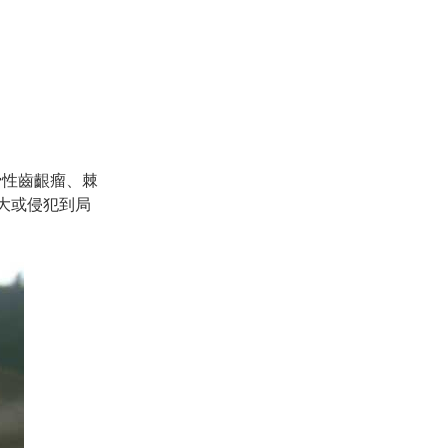
骨性齒齦瘤、棘
大或侵犯到局