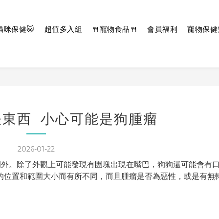
貓咪保健🐱
超值多入組
🍴寵物食品🍴
會員福利
寵物保健
怪東西 小心可能是狗腫瘤
2026-01-22
例外。除了外觀上可能發現有團塊出現在嘴巴，狗狗還可能會有
的位置和範圍大小而有所不同，而且腫瘤是否為惡性，或是有無