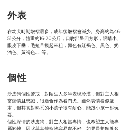
外表
在幼犬時期皺褶最多，成年後皺褶會減少。身高約為46-
51公分，體重約16-20公斤，口吻部呈四方形，眼睛小、
眼皮下垂，毛短且摸起來粗，顏色有紅褐色、黑色、奶
油色、黃褐色……等。
個性
沙皮狗個性警戒，對陌生人多半表現冷漠，但對主人相
當熱情且忠誠，很適合作為看門犬。雖然表情看似嚴
肅，但其實對熟悉的小孩子很有耐心，能跟小孩一起玩
耍。
個性深情的沙皮狗，對主人相當專情，也希望主人能專
屬於牠，因此與其他寵物容易處不好，如果是想飼養多