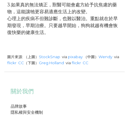
3.如果真的無法矯正，獸醫可能會處方給予抗焦慮的藥
物，這能讓牠更容易適應生活上的改變。
心理上的疾病不但難診斷，也難以醫治。重點就在於早
期發現，早期治療。只要越早開始，狗狗就越有機會恢
復快樂的健康生活。
圖片來源: （上圖）
StockSnap
via
pixabay
（中圖）
Wendy
via
flickr
CC
（下圖）
Greg Holland
via
flickr
CC
關於我們
品牌故事
隱私權與安全機制