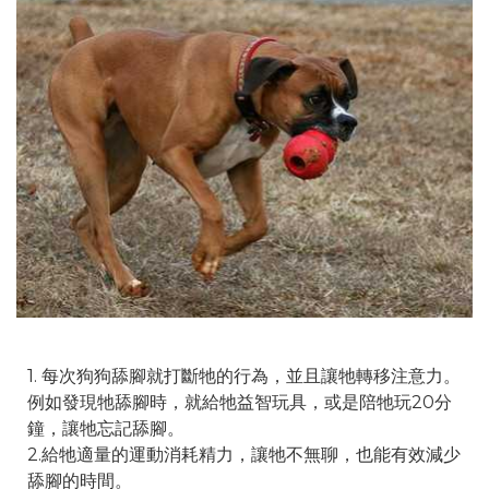
1. 每次狗狗舔腳就打斷牠的行為，並且讓牠轉移注意力。
例如發現牠舔腳時，就給牠益智玩具，或是陪牠玩20分
鐘，讓牠忘記舔腳。
2.給牠適量的運動消耗精力，讓牠不無聊，也能有效減少
舔腳的時間。