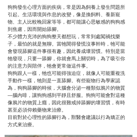
狗狗發生心理方面的疾病，常是因為飼養上發生問題所
引起。生活環境與作息的改變，像是換飼料、養新寵
物、主人比較晚回家等等，都可能讓心思敏感的狗狗感
到焦慮，因而開始舔腳。
不少體力充沛的狗狗整天都想玩，常常到處闖禍找樂
子，最怕的就是無聊。當牠閒得發慌沒事幹時，牠可能
會發現舔腳這件事很有趣，因此養成壞習慣。特別是當
牠發現，只要一舔腳，你就會馬上關切時，為了吸引你
的注意力與陪伴，牠會更常做這件事。
狗狗跟人一樣，牠也可能得強迫症，就像人可能重複洗
手動作一樣，牠則是一直舔腳。有些寵物行為學家認
為，狗狗舔腳的時候，大腦會分泌一種類似鴉片的物質
—腦內啡，讓狗狗感到平靜且舒服。狗狗可能會對這種
像鴉片的物質上癮，因此很難戒掉舔腳的壞習慣，有時
甚至必須仰賴藥物來治療。
目前對於心理性的舔腳行為，獸醫會建議以行為矯正的
方式來治療。