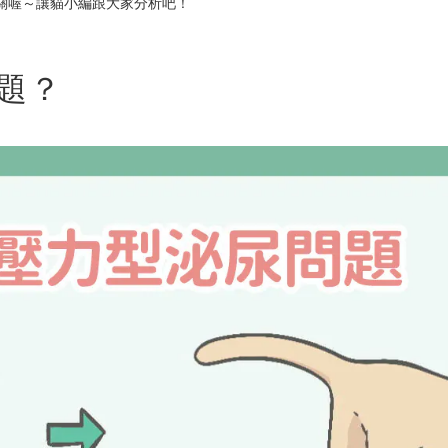
關喔～讓貓小編跟大家分析吧！
問題？