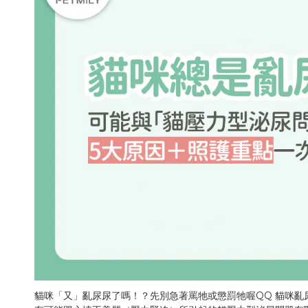
貓咪「又」亂尿尿了嗎！？先別急著罵牠或懲罰牠喔QQ 貓咪亂