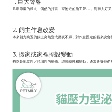
1. 巨大聲響
凡舉節慶的煙火、偶然的打雷、家附近的施工聲……。對聽力好
2. 飼主作息改變
本來朝九晚五的飼主突然變成徹夜不歸，對作息固定的貓來說會
3. 搬家或家裡擺設變動
貓咪是地盤性／領域性的動物。環境轉換和變動，通常會讓牠們