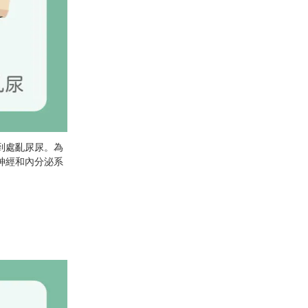
到處亂尿尿。為
神經和內分泌系