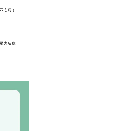
不安喔！
壓力反應！