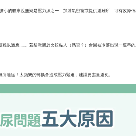
又膽小的貓來說無疑是壓力源之一，加裝氣密窗或提供避難所，可有效降低
很難以適應……。若貓咪屬於比較黏人（媽寶？）會因被冷落出現一連串的
無所適從！太頻繁的轉換會造成壓力緊迫，建議要盡量避免。