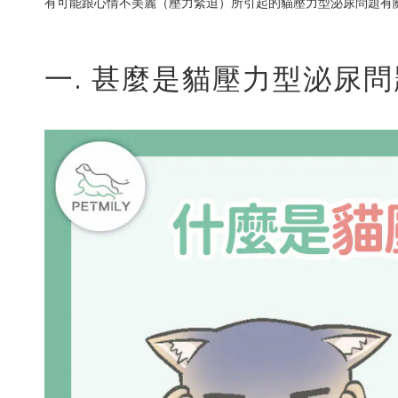
有可能跟心情不美麗（壓力緊迫）所引起的貓壓力型泌尿問題有
一. 甚麼是貓壓力型泌尿