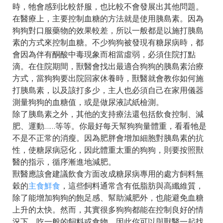
時，牠會感到比較舒服，也比較不會發展出其他問題。
在醫療上，主要控制血糖的方法就是使用胰島素。因為
狗狗對口服藥物的效果較差，所以一般都是以施打胰島
素的方式來控制血糖。不少狗狗被發現有糖尿病時，都
會因為伴有酮酸中毒現象而相當虛弱，必須住院打點
滴。在住院期間，獸醫會找出最適合狗狗的胰島素治療
方式，當狗狗要出院回家休養時，獸醫就會教你如何施
打胰島素，以及該打多少，主人也必須自己在家用儀器
測量狗狗的血糖值，或是做尿液試紙檢測。
除了胰島素之外，其他的支持療法還包括飲食控制、減
肥、運動……等等。你最好每天幫狗狗量體重，看看牠是
不是不正常的消瘦。因為肥胖會增加細胞對胰島素的抗
性，使糖尿病惡化，因此體重太重的狗狗，則要按照獸
醫的指示，循序漸進地減肥。
獸醫應該會建議飲食方面改成糖尿病專用的處方飼料無
穀的
主食鮮食
，這些飼料通常含有低脂肪與高纖維質，
除了能增加狗狗的飽足感、幫助減肥外，也能避免血糖
上升的太快。然而，其實很多狗狗都能在控制良好的情
況下，吃一般的飼料或食物，因此你可以與獸醫一起找