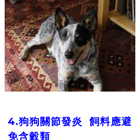
4.
狗狗關節發炎 飼料應避
免含穀類