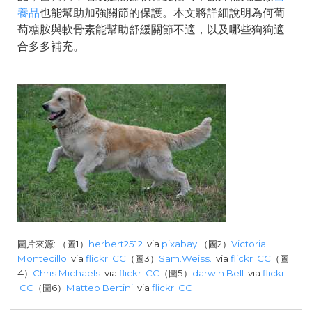
養品
也能幫助加強關節的保護。本文將詳細說明為何葡
萄糖胺與軟骨素能幫助舒緩關節不適，以及哪些狗狗適
合多多補充。
圖片來源: （圖1）
herbert2512
via
pixabay
（圖2）
Victoria
Montecillo
via
flickr
CC
（圖3）
Sam.Weiss.
via
flickr
CC
（圖
4）
Chris Michaels
via
flickr
CC
（圖5）
darwin Bell
via
flickr
CC
（圖6）
Matteo Bertini
via
flickr
CC