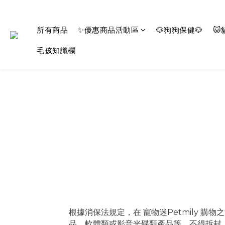
所有商品
✨優惠商品活動區
🐶狗狗保健🐶
🐱
毛孩知識欄
根據消保法規定，在 寵物迷Petmily
品、軟體類或影音光碟類產品等，不得拆封