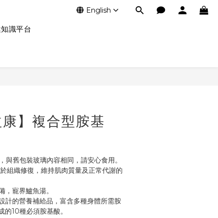
English
健知識平台
益康】複合型胺基
裝，與舊包裝玻璃內容相同，請安心食用。
助於組織修復，維持肌肉質量及正常代謝的
備，寵界鱸魚湯。
設計的營養補給品，富含多種身體所需胺
成的10種必須胺基酸。