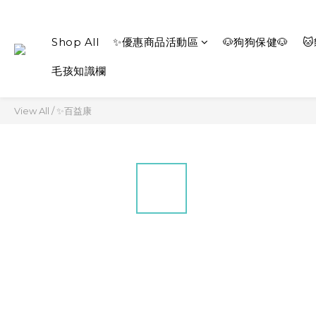
Shop All
✨優惠商品活動區
🐶狗狗保健🐶

毛孩知識欄
View All
/
✨百益康