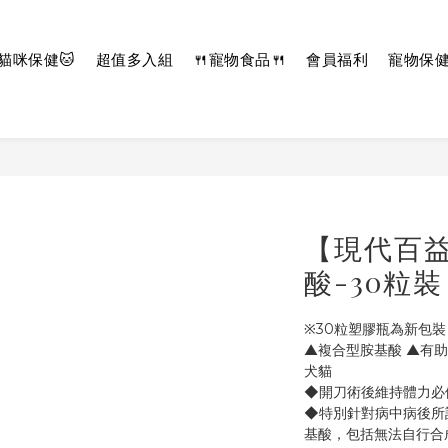
貓咪保健🐱
超值多入組
🍴寵物食品🍴
會員福利
寵物保
【現代百
酸-30粒裝
※30粒塑膠瓶為新包
▲複合型胺基酸 ▲有
犬貓
◆開刀術後維持體力必
◆特別針對病中病後所
基酸，包括無法自行合