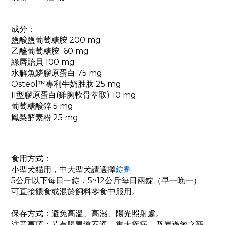
成分：
鹽酸鹽葡萄糖胺 200 mg
乙醯葡萄糖胺 60 mg
綠唇貽貝 100 mg
水解魚鱗膠原蛋白 75 mg
Osteol™專利牛奶胜肽 25 mg
II型膠原蛋白(雞胸軟骨萃取) 10 mg
葡萄糖酸鋅 5 mg
鳳梨酵素粉 25 mg
食用方式：
小型犬貓用
，
中大型犬
請選擇
錠劑
5公斤以下每日一錠，5~12公斤每日兩錠（早一晚一）
可直接餵食或混於飼料零食中服用。
保存方式：避免高溫、高濕、陽光照射處。
注意事項：若有腸胃道不適、重大疾病、及易過敏之寵