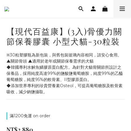
【現代百益康】(3入)骨優力關
節保養膠囊 小型犬貓-30粒裝
※30粒塑膠瓶為新包裝，與舊包裝玻璃內容相同，請安心食用。
▲關節骨頭 ▲適用於老年或關節保養需求的犬貓
◆韓國專利水解魚鱗膠原蛋白配方。為針對犬貓骨關節所設計之
保養品，採用純度高達99%的鹽酸鹽葡萄糖胺，純度99%的乙醯
葡萄糖胺，純度95%的軟骨素、II型膠原蛋白。
◆添加世界專利的珍貴營養素Osteol，可提高葡萄糖胺及軟骨素
吸收，減少鈉鹽攝取。
滿1200免運 on order
NT$2,880