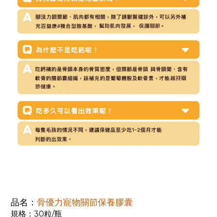
品名：
骨優力寵物關節保養膠囊
規格：30粒/瓶