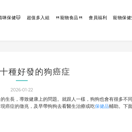
貓咪保健🐱
超值多入組
🍴寵物食品🍴
會員福利
寵物保健
十種好發的狗癌症
2026-01-22
常的生長，導致健康上的問題。就跟人一樣，狗狗也會有很多不
發現癌症的徵兆，及早帶狗狗去看醫生治療或吃
保健品
輔助。下