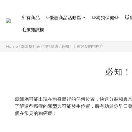
所有商品
✨優惠商品活動區
🐶狗狗保健🐶
🐱
毛孩知識欄
Home
/
部落格列表
/
狗狗健康
/
必知！十種好發的狗癌症
必知！
癌細胞可能出現在狗身體裡的任何位置，快速分裂和異
了解這些癌症的類型與可能發生位置，將有助於你早日
個在常見的狗癌症：