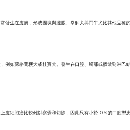
瘤常發生在皮膚，形成團塊與腫脹。拳師犬與鬥牛犬比其他品種
種，例如蘇格蘭梗犬或杜賓犬。發生在口腔、腳部或擴散到淋巴
上皮細胞癌比較難以察覺和切除，因此只有小於10％的口腔型患