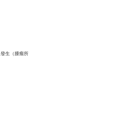
況發生（腫瘤所