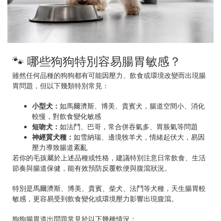
🐾 哪些狗狗特別容易腸胃敏感？
雖然任何品種的狗狗都有可能因壓力、飲食或環境改變而出現腸
胃問題，但以下幾類特別常見：
小型犬：
如馬爾濟斯、博美、貴賓犬，腸道空間小、消化
較慢，對飲食變化敏感
短吻犬：
如法鬥、巴哥，常合併吞氣多、胃脹氣等問題
神經質犬種：
如雪納瑞、邊境牧羊犬，情緒起伏大，易因
壓力導致腸道紊亂
若你的毛孩屬於上述品種或性格，建議特別注意日常飲食、生活
節奏與腸道保健，能有效預防反覆軟便與腹瀉狀況。
特別是馬爾濟斯、博美、貴賓、柴犬、法鬥等犬種，天生腸胃較
敏感，更容易受到飲食變化或環境壓力影響出現腹瀉。
狗狗腸胃道出問題常見於以下幾種情況：