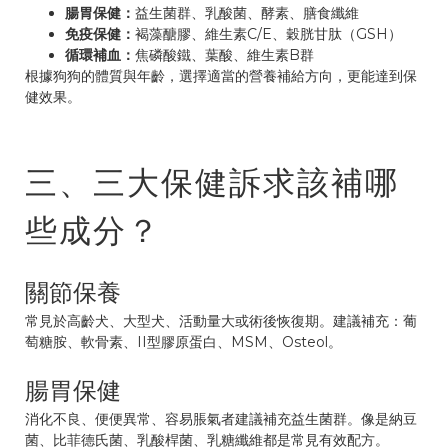
腸胃保健：
益生菌群、乳酸菌、酵素、膳食纖維
免疫保健：
褐藻醣膠、維生素C/E、穀胱甘肽（GSH）
循環補血：
焦磷酸鐵、葉酸、維生素B群
根據狗狗的體質與年齡，選擇適當的營養補給方向，更能達到保
健效果。
三、三大保健訴求該補哪
些成分？
關節保養
常見於高齡犬、大型犬、活動量大或術後恢復期。建議補充：葡
萄糖胺、軟骨素、II型膠原蛋白、MSM、Osteol。
腸胃保健
消化不良、便便異常、容易脹氣者建議補充益生菌群。像是納豆
菌、比菲德氏菌、乳酸桿菌、乳糖纖維都是常見有效配方。