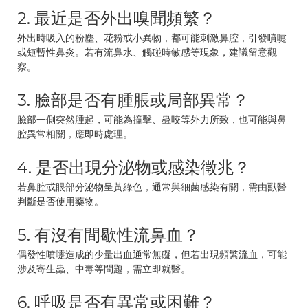
2. 最近是否外出嗅聞頻繁？
外出時吸入的粉塵、花粉或小異物，都可能刺激鼻腔，引發噴嚏
或短暫性鼻炎。若有流鼻水、觸碰時敏感等現象，建議留意觀
察。
3. 臉部是否有腫脹或局部異常？
臉部一側突然腫起，可能為撞擊、蟲咬等外力所致，也可能與鼻
腔異常相關，應即時處理。
4. 是否出現分泌物或感染徵兆？
若鼻腔或眼部分泌物呈黃綠色，通常與細菌感染有關，需由獸醫
判斷是否使用藥物。
5. 有沒有間歇性流鼻血？
偶發性噴嚏造成的少量出血通常無礙，但若出現頻繁流血，可能
涉及寄生蟲、中毒等問題，需立即就醫。
6. 呼吸是否有異常或困難？