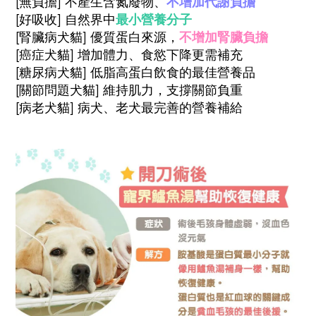
[無負擔] 不產生含氮廢物、
不增加代謝負擔
[好吸收] 自然界中
最小營養分子
[腎臟病犬貓] 優質蛋白來源，
不增加腎臟負擔
[癌症犬貓] 增加體力、食慾下降更需補充
[糖尿病犬貓] 低脂高蛋白飲食的最佳營養品
[
關節問題犬貓] 維持肌力，支撐關節負重
[病老犬貓] 病犬、老犬最完善的營養補給