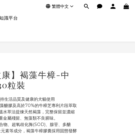
繁體中文
知識平台
益康】褐藻牛樟-中
30粒裝
維持生活品質及健康的犬貓使用
褐藻醣膠及高於70%的牛樟芝專利片段萃取
溫水萃法提煉天然褐藻，完整保留並濃縮
重金屬殘留、無藻類不良腥味。
物、超氧歧化脢(SOD)、腺苷、多醣
微量元素等成分，褐藻牛樟膠囊採用固態發酵