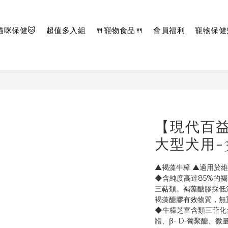
貓咪保健🐱
超值多入組
🍴寵物食品🍴
會員福利
寵物保健
【現代百
大型犬用-
▲褐藻牛樟 ▲適用於
◆含純度高達85%的
三萜類。褐藻醣膠採低
褐藻醣膠有效物質，無
◆牛樟芝富含類三萜化合
體、β- D-葡聚醣、