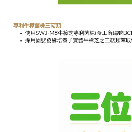
專利牛樟菌株三萜類
使用SWJ-M8牛樟芝專利菌株(食工所編號BCR-
採用固態發酵培養子實體牛樟芝之三萜類萃取