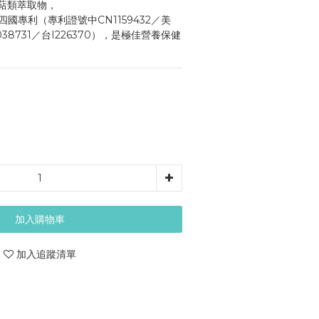
萜類萃取物，
國專利（專利證號中CN1159432／美
3038731／台I226370），是極佳營養保健
加入購物車
加入追蹤清單