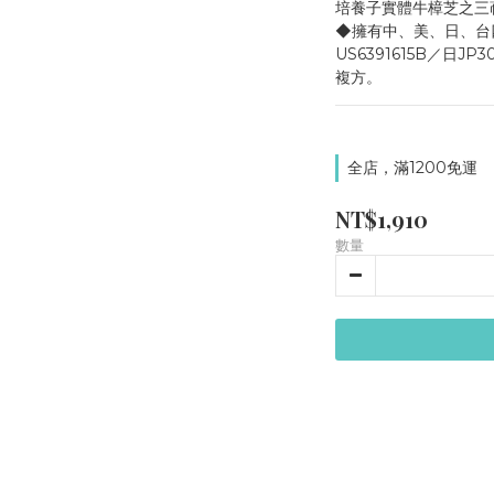
培養子實體牛樟芝之三
◆擁有中、美、日、台四
US6391615B／日JP
複方。
全店，滿1200免運
NT$1,910
數量