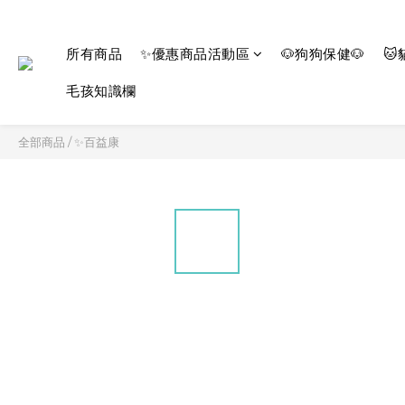
所有商品
✨優惠商品活動區
🐶狗狗保健🐶
🐱
毛孩知識欄
全部商品
/
✨百益康