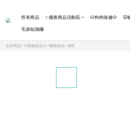
所有商品
✨優惠商品活動區
🐶狗狗保健🐶
🐱
毛孩知識欄
全部商品
/
🍴寵物食品🍴
/
貓貓食品
/
凍乾