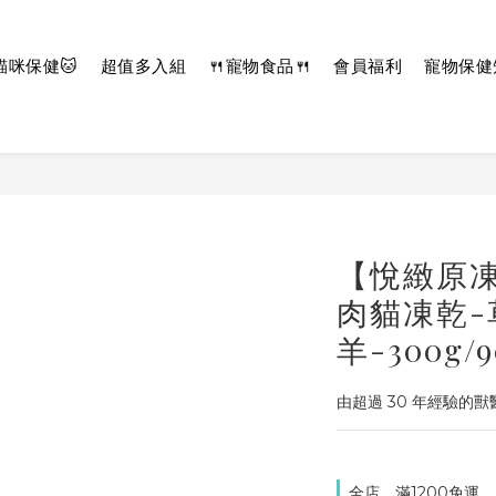
貓咪保健🐱
超值多入組
🍴寵物食品🍴
會員福利
寵物保健
【悅緻原凍F
肉貓凍乾-
羊-300g/9
由超過 30 年經驗的
全店，滿1200免運