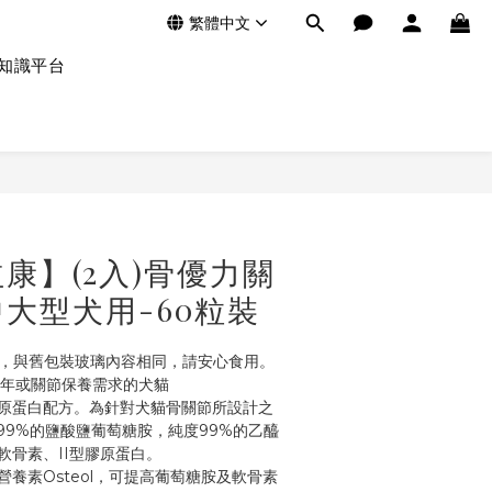
繁體中文
知識平台
康】(2入)骨優力關
大型犬用-60粒裝
裝，與舊包裝玻璃內容相同，請安心食用。
老年或關節保養需求的犬貓
原蛋白配方。為針對犬貓骨關節所設計之
99%的鹽酸鹽葡萄糖胺，純度99%的乙醯
軟骨素、II型膠原蛋白。
養素Osteol，可提高葡萄糖胺及軟骨素