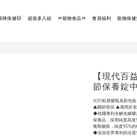
貓咪保健🐱
超值多入組
🍴寵物食品🍴
會員福利
寵物保健
【現代百益
節保養錠中
※30粒塑膠瓶為新包
▲關節骨頭 ▲適用於
◆韓國專利水解魚鱗膠
保養品，採用純度高達
葡萄糖胺，純度95%的
◆添加世界專利的珍貴營