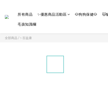
所有商品
✨優惠商品活動區
🐶狗狗保健🐶
🐱
毛孩知識欄
全部商品
/
✨百益康