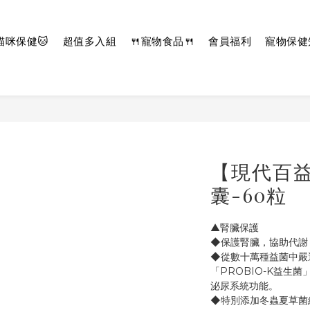
貓咪保健🐱
超值多入組
🍴寵物食品🍴
會員福利
寵物保健
【現代百益
囊-60粒
▲腎臟保護
◆保護腎臟，協助代謝
◆從數十萬種益菌中嚴
「PROBIO-K益生菌
泌尿系統功能。
◆特別添加冬蟲夏草菌絲