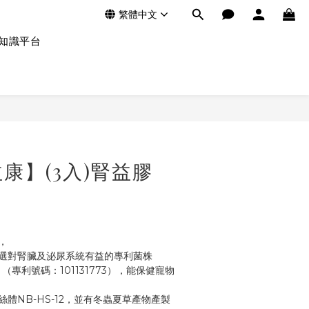
繁體中文
知識平台
康】(3入)腎益膠
，
選對腎臟及泌尿系統有益的專利菌株
」（專利號碼：101131773），能保健寵物
體NB-HS-12，並有冬蟲夏草產物產製