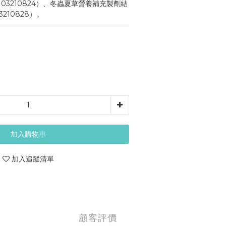
03210824）、冬蟲夏草營養補充製劑結
210828）。
加入購物車
加入追蹤清單
顧客評價