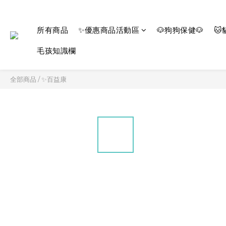
所有商品
✨優惠商品活動區
🐶狗狗保健🐶
🐱
毛孩知識欄
全部商品
/
✨百益康