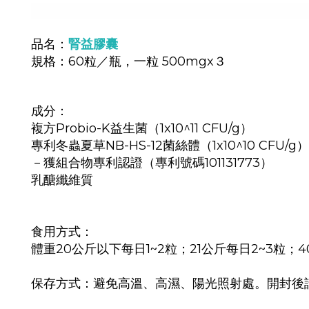
品名：
腎益膠囊
規格：
60粒／瓶，一粒
500mgx３
成分：
複方Probio-K益生菌（1x10^11 CFU/g）
專利冬蟲夏草NB-HS-12菌絲體（1x10^10 CFU/g）
－獲組合物專利認證（專利號碼101131773）
乳醣纖維質
食用方式：
體重20公斤以下每日1~2粒；21公斤每日2~3粒；
保存方式：避免高溫、高濕、陽光照射處。開封後