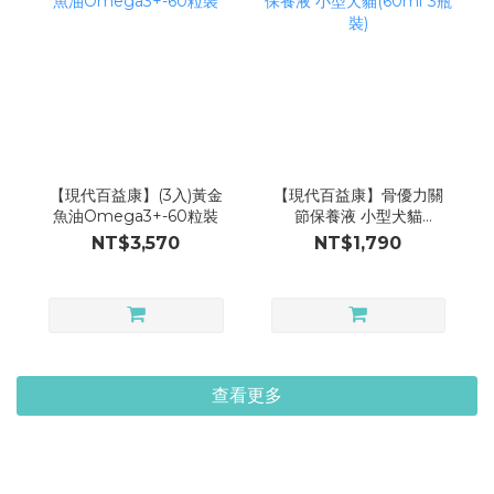
【現代百益康】(3入)黃金
【現代百益康】骨優力關
魚油Omega3+-60粒裝
節保養液 小型犬貓
(60ml*3瓶裝)
NT$3,570
NT$1,790
查看更多