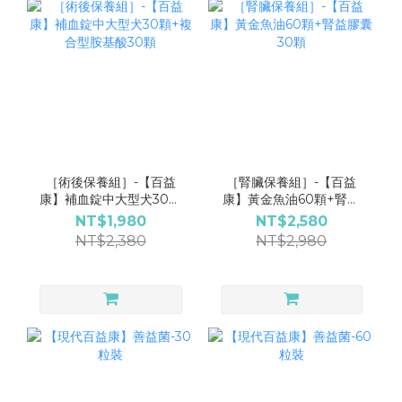
［術後保養組］-【百益
［腎臟保養組］-【百益
康】補血錠中大型犬30顆
康】黃金魚油60顆+腎益
+複合型胺基酸30顆
膠囊30顆
NT$1,980
NT$2,580
NT$2,380
NT$2,980