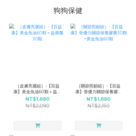
狗狗保健
［皮膚亮麗組］-【百益
［關節照顧組］-【百益
康】黃金魚油60顆＋益善
康】骨優力關節保養膠囊
菌30顆
30顆+黃金魚油60顆
NT$1,880
NT$1,880
NT$2,090
NT$2,150