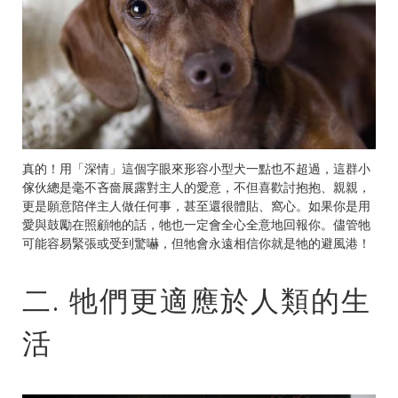
真的！用「深情」這個字眼來形容小型犬一點也不超過，這群小
傢伙總是毫不吝嗇展露對主人的愛意，不但喜歡討抱抱、親親，
更是願意陪伴主人做任何事，甚至還很體貼、窩心。如果你是用
愛與鼓勵在照顧牠的話，牠也一定會全心全意地回報你。儘管牠
可能容易緊張或受到驚嚇，但牠會永遠相信你就是牠的避風港！
二. 牠們更適應於人類的生
活