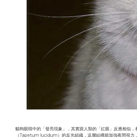
貓狗眼睛中的「發亮現象」，其實跟人類的「紅眼」反應相似，
（Tapetum lucidum）的反光組織，這層結構能加強夜間