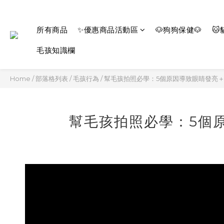
所有商品
✨優惠商品活動區
🐶狗狗保健🐶
🐱
毛孩知識欄
Home
/
部落格列表
/
毛孩行為
/
幫毛孩拍照必學：5個原因導致眼睛發亮
幫毛孩拍照必學：5個