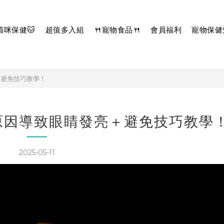
貓咪保健🐱
超值多入組
🍴寵物食品🍴
會員福利
寵物保健
＋避免技巧教學！
原因導致眼睛發亮＋避免技巧教學
2025-05-11