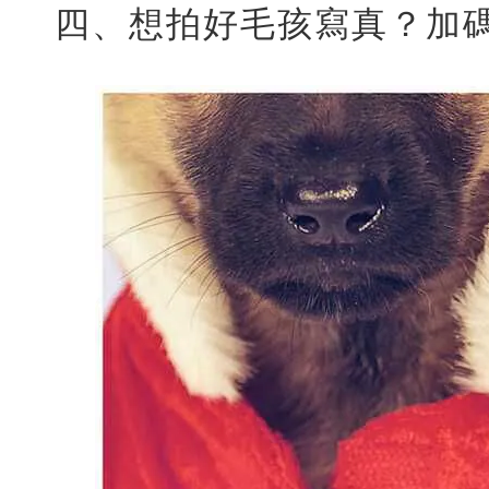
四、想拍好毛孩寫真？加