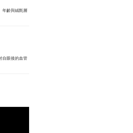
、年齡與絨氈層
射自眼後的血管