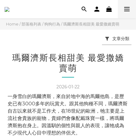
Home
/
部落格列表
/
狗狗行為
/
瑪爾濟斯長相甜美 最愛撒嬌賣萌
文章分類
瑪爾濟斯長相甜美 最愛撒嬌
賣萌
2026-01-22
一身雪白的瑪爾濟斯，來自於地中海的馬爾他島，是歷
史已有3000多年的玩賞犬。跟其他狗種不同，瑪爾濟斯
自古以來就不是工作犬，在18世紀的歐洲，牠主要是上
流社會貴族的寵物，貴婦們會像配戴珠寶一樣，將瑪爾
濟斯抱在身上。因溫馴的個性與親人的表現，讓牠成為
不少現代人心目中理想的伴侶犬。