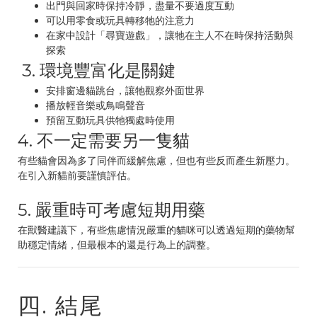
出門與回家時保持冷靜，盡量不要過度互動
可以用零食或玩具轉移牠的注意力
在家中設計「尋寶遊戲」，讓牠在主人不在時保持活動與
探索
3. 環境豐富化是關鍵
安排窗邊貓跳台，讓牠觀察外面世界
播放輕音樂或鳥鳴聲音
預留互動玩具供牠獨處時使用
4. 不一定需要另一隻貓
有些貓會因為多了同伴而緩解焦慮，但也有些反而產生新壓力。
在引入新貓前要謹慎評估。
5. 嚴重時可考慮短期用藥
在獸醫建議下，有些焦慮情況嚴重的貓咪可以透過短期的藥物幫
助穩定情緒，但最根本的還是行為上的調整。
四. 結尾