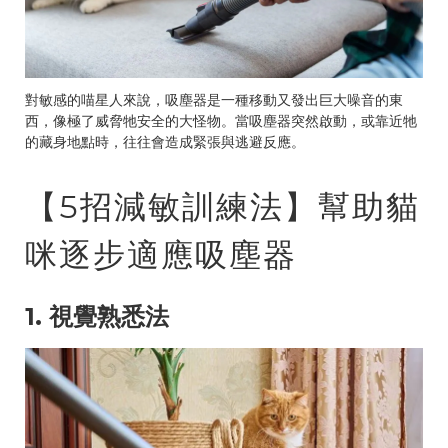
對敏感的喵星人來說，吸塵器是一種移動又發出巨大噪音的東
西，像極了威脅牠安全的大怪物。當吸塵器突然啟動，或靠近牠
的藏身地點時，往往會造成緊張與逃避反應。
【5招減敏訓練法】幫助貓
咪逐步適應吸塵器
1. 視覺熟悉法