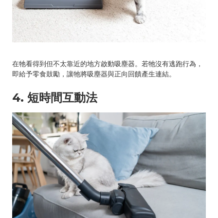
在牠看得到但不太靠近的地方啟動吸塵器。若牠沒有逃跑行為，
即給予零食鼓勵，讓牠將吸塵器與正向回饋產生連結。
4. 短時間互動法