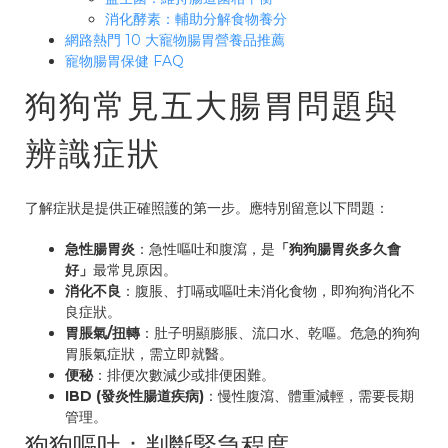
消化酵素：輔助分解食物養分
網路熱門 10 大寵物腸胃營養品推薦
寵物腸胃保健 FAQ
狗狗常見五大腸胃問題與
辨識症狀
了解症狀是提供正確照護的第一步。應特別留意以下問題：
急性腸胃炎
：急性嘔吐和腹瀉，是
「狗狗腸胃炎多久會
好」
最常見原因。
消化不良
：腹脹、打嗝或嘔吐未消化食物，即狗狗消化不
良症狀。
胃脹氣/扭轉
：肚子明顯膨脹、流口水、乾嘔。危急的狗狗
胃脹氣症狀，需立即就醫。
便秘
：排便次數減少或排便困難。
IBD (發炎性腸道疾病)
：慢性腹瀉、體重減輕，需要長期
管理。
狗狗嘔吐：判斷緊急程度