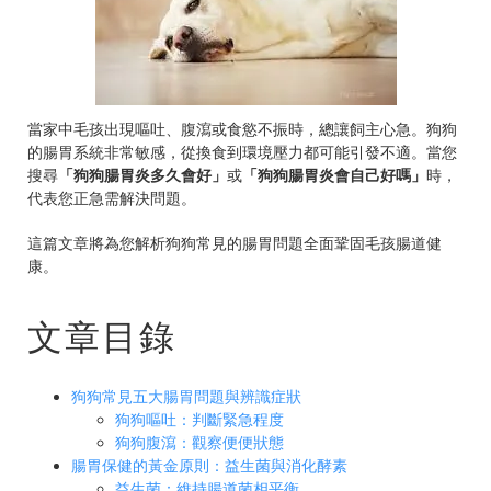
當家中毛孩出現嘔吐、腹瀉或食慾不振時，總讓飼主心急。狗狗
的腸胃系統非常敏感，從換食到環境壓力都可能引發不適。當您
搜尋
「狗狗腸胃炎多久會好」
或
「狗狗腸胃炎會自己好嗎」
時，
代表您正急需解決問題。
這篇文章將為您解析狗狗常見的腸胃問題全面鞏固毛孩腸道健
康。
文章目錄
狗狗常見五大腸胃問題與辨識症狀
狗狗嘔吐：判斷緊急程度
狗狗腹瀉：觀察便便狀態
腸胃保健的黃金原則：益生菌與消化酵素
益生菌：維持腸道菌相平衡