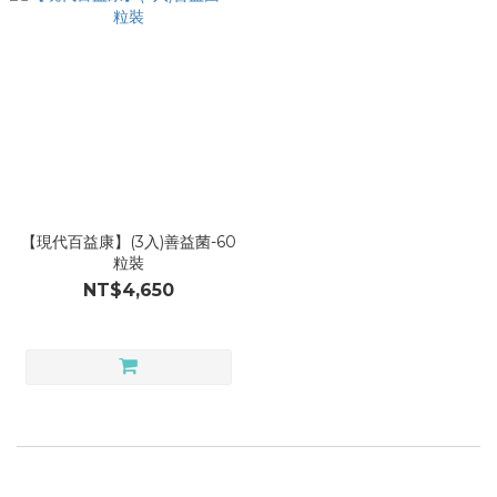
【現代百益康】(3入)善益菌-60
粒裝
NT$4,650