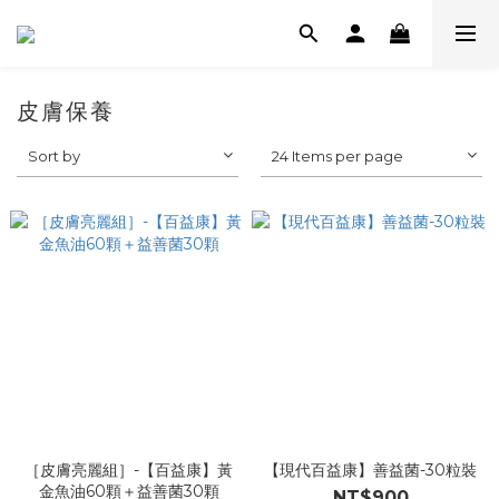
皮膚保養
Sort by
24 Items per page
［皮膚亮麗組］-【百益康】黃
【現代百益康】善益菌-30粒裝
金魚油60顆＋益善菌30顆
NT$900