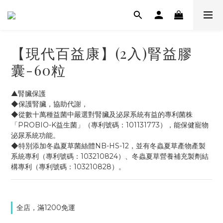
【現代百益康】(2入)腎益膠
囊-60粒
▲腎臟保護
◆保護腎臟，協助代謝，
◆從數十萬種益菌中嚴選對腎臟及泌尿系統有益的專利菌株
「PROBIO-K益生菌」（專利號碼：101131773），能保健寵物
泌尿系統功能。
◆特別添加冬蟲夏草菌絲體NB-HS-12，並有冬蟲夏草產物產製
系統專利（專利號碼：103210824）、冬蟲夏草營養補充製劑結
構專利（專利號碼：103210828）。
全店，滿1200免運