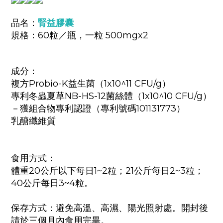
品名：
腎益膠囊
規格：
60粒／瓶，一粒
500mgx2
成分：
複方Probio-K益生菌（1x10^11 CFU/g）
專利冬蟲夏草NB-HS-12菌絲體（1x10^10 CFU/g）
－獲組合物專利認證（專利號碼101131773）
乳醣纖維質
食用方式：
體重20公斤以下每日1~2粒；21公斤每日2~3粒；
40公斤每日3~4粒。
保存方式：避免高溫、高濕、陽光照射處。開封後
請於三個月內食用完畢。