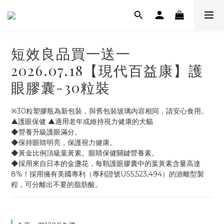
短效良品買一送一
2026.07.18【現代百益康】護
眼膠囊-30粒裝
※30粒塑膠瓶為新包裝，與舊包裝玻璃內容相同，請安心食用。
▲護眼保健 ▲適用老年或維持視力健康的犬貓
◆營養升級護眼滿分。
◆保持眼睛明亮，保護視力健康。
◆黃金比例頂級葉黃素。眼睛保健關鍵營養素。
◆採用來自日本的金盞花，每顆護眼膠囊中的葉黃素含量高達
8%！採用擁有美國專利（專利證號US5‚523‚494）的游離型製
程，可分離出不要的脂肪酸。