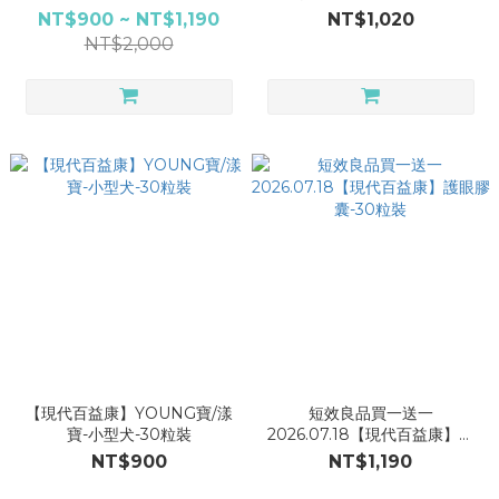
錠 護眼膠囊 補血錠 褐藻牛樟膠
NT$900 ~ NT$1,190
NT$1,020
囊 寵物保健
NT$2,000
【現代百益康】YOUNG寶/漾
短效良品買一送一
寶-小型犬-30粒裝
2026.07.18【現代百益康】護
眼膠囊-30粒裝
NT$900
NT$1,190