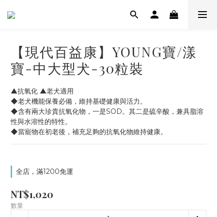
【現代百益康】YOUNG寶/漾
寶-中大型犬-30粒裝
▲抗氧化 ▲老犬適用
◆老犬機能保養必備，維持基礎健康與活力。
◆含有兩大珍貴抗氧化物，一是SOD。其二是硫辛酸，兼具脂溶
性與水溶性的特性。
◆當寵物在初老後，補充足夠的抗氧化物維持健康。
全店，滿1200免運
NT$1,020
數量